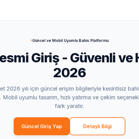
Güncel ve Mobil Uyumlu Bahis Platformu
esmi Giriş - Güvenli ve H
2026
t 2026 yılı için güncel erişim bilgileriyle kesintisiz bah
. Mobil uyumlu tasarım, hızlı yatırma ve çekim seçenekl
fark yaratır.
Güncel Giriş Yap
Detaylı Bilgi