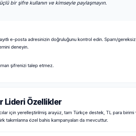
üçlü bir şifre kullanın ve kimseyle paylaşmayın.
ayıtlı e-posta adresinizin doğruluğunu kontrol edin. Spam/gereksi
temini deneyin.
aman şifrenizi talep etmez.
Lideri Özellikler
cılar için yerelleştirilmiş arayüz, tam Türkçe destek, TL para biri
rk takımlarına özel bahis kampanyaları da mevcuttur.