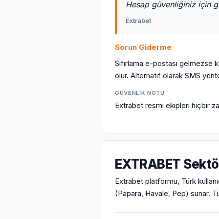
Hesap güvenliğiniz için g
Extrabet
Sorun Giderme
Sıfırlama e-postası gelmezse k
olur. Alternatif olarak SMS yön
GÜVENLIK NOTU
Extrabet resmi ekipleri hiçbir z
EXTRABET Sektör 
Extrabet platformu, Türk kullanı
(Papara, Havale, Pep) sunar. Tü