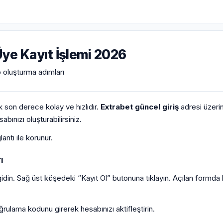
ye Kayıt İşlemi 2026
 oluşturma adımları
 son derece kolay ve hızlıdır.
Extrabet güncel giriş
adresi üzeri
bınızı oluşturabilirsiniz.
lantı ile korunur.
ı
idin. Sağ üst köşedeki “Kayıt Ol” butonuna tıklayın. Açılan formda kiş
ulama kodunu girerek hesabınızı aktifleştirin.