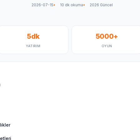
2026-07-15
10 dk okuma
2026 Güncel
5dk
5000+
YATIRIM
OYUN
ı
ikler
etleri