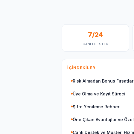
7/24
CANLI DESTEK
İÇINDEKILER
Risk Almadan Bonus Fırsatlar
Üye Olma ve Kayıt Süreci
Şifre Yenileme Rehberi
Öne Çıkan Avantajlar ve Özell
Canlı Destek ve Müşteri Hizm