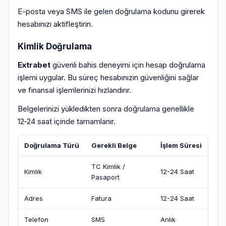
E-posta veya SMS ile gelen doğrulama kodunu girerek
hesabınızı aktifleştirin.
Kimlik Doğrulama
Extrabet
güvenli bahis deneyimi için hesap doğrulama
işlemi uygular. Bu süreç hesabınızın güvenliğini sağlar
ve finansal işlemlerinizi hızlandırır.
Belgelerinizi yükledikten sonra doğrulama genellikle
12‑24 saat içinde tamamlanır.
Doğrulama Türü
Gerekli Belge
İşlem Süresi
TC Kimlik /
Kimlik
12-24 Saat
Pasaport
Adres
Fatura
12-24 Saat
Telefon
SMS
Anlık