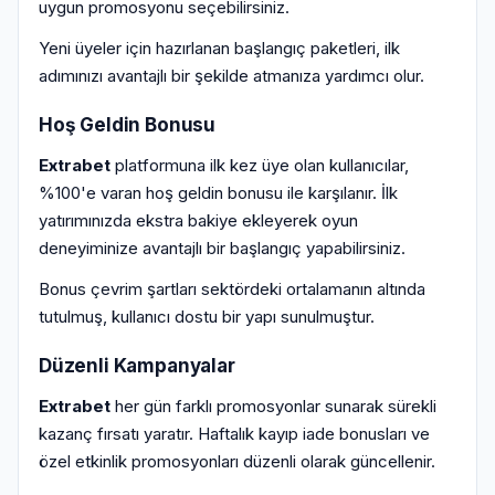
uygun promosyonu seçebilirsiniz.
Yeni üyeler için hazırlanan başlangıç paketleri, ilk
adımınızı avantajlı bir şekilde atmanıza yardımcı olur.
Hoş Geldin Bonusu
Extrabet
platformuna ilk kez üye olan kullanıcılar,
%100'e varan hoş geldin bonusu ile karşılanır. İlk
yatırımınızda ekstra bakiye ekleyerek oyun
deneyiminize avantajlı bir başlangıç yapabilirsiniz.
Bonus çevrim şartları sektördeki ortalamanın altında
tutulmuş, kullanıcı dostu bir yapı sunulmuştur.
Düzenli Kampanyalar
Extrabet
her gün farklı promosyonlar sunarak sürekli
kazanç fırsatı yaratır. Haftalık kayıp iade bonusları ve
özel etkinlik promosyonları düzenli olarak güncellenir.