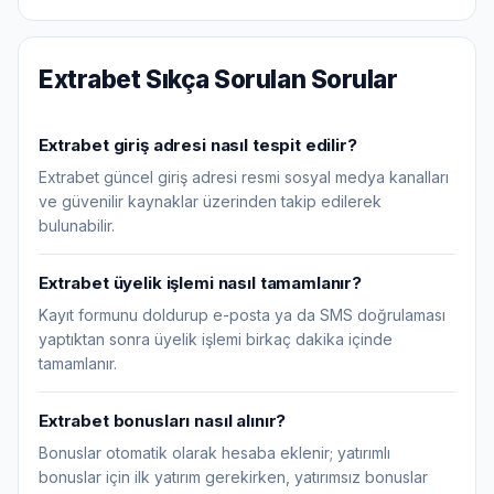
Extrabet Sıkça Sorulan Sorular
Extrabet giriş adresi nasıl tespit edilir?
Extrabet güncel giriş adresi resmi sosyal medya kanalları
ve güvenilir kaynaklar üzerinden takip edilerek
bulunabilir.
Extrabet üyelik işlemi nasıl tamamlanır?
Kayıt formunu doldurup e-posta ya da SMS doğrulaması
yaptıktan sonra üyelik işlemi birkaç dakika içinde
tamamlanır.
Extrabet bonusları nasıl alınır?
Bonuslar otomatik olarak hesaba eklenir; yatırımlı
bonuslar için ilk yatırım gerekirken, yatırımsız bonuslar