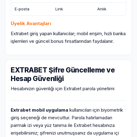
E-posta
Link
Anlık
Üyelik Avantajları
Extrabet giriş yapan kullanıcılar; mobil erişim, hızlı banka
işlemleri ve güncel bonus fırsatlarından faydalanır.
EXTRABET Şifre Güncelleme ve
Hesap Güvenliği
Hesabınızın güvenliği için Extrabet parola yönetimi
Extrabet mobil uygulama
kullanıcıları için biyometrik
giriş seçeneği de mevcuttur. Parola hatırlamadan
parmak izi veya yüz tanıma ile Extrabet hesabınıza
erişebilirsiniz; şifrenizi unutmuşsanız da uygulama içi