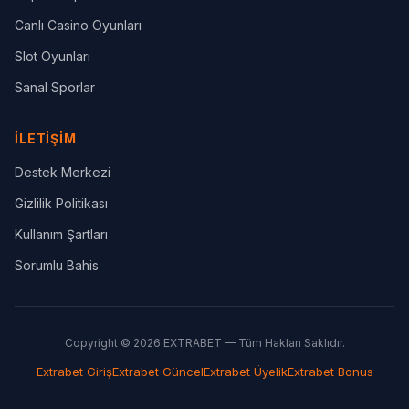
Canlı Casino Oyunları
Slot Oyunları
Sanal Sporlar
İLETIŞIM
Destek Merkezi
Gizlilik Politikası
Kullanım Şartları
Sorumlu Bahis
Copyright © 2026 EXTRABET — Tüm Hakları Saklıdır.
Extrabet Giriş
Extrabet Güncel
Extrabet Üyelik
Extrabet Bonus