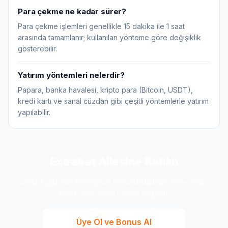
Para çekme ne kadar sürer?
Para çekme işlemleri genellikle 15 dakika ile 1 saat
arasında tamamlanır; kullanılan yönteme göre değişiklik
gösterebilir.
Yatırım yöntemleri nelerdir?
Papara, banka havalesi, kripto para (Bitcoin, USDT),
kredi kartı ve sanal cüzdan gibi çeşitli yöntemlerle yatırım
yapılabilir.
Extrabet Ailesine Katılın
Şimdi kaydolun, hoş geldin bonusunuzu alın ve avantajlı
bahis deneyimini hemen başlatın.
Üye Ol ve Bonus Al