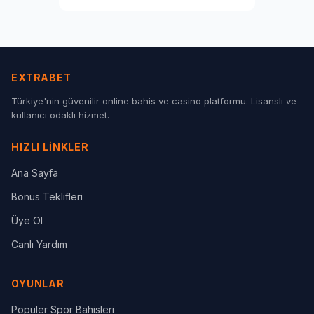
EXTRABET
Türkiye'nin güvenilir online bahis ve casino platformu. Lisanslı ve
kullanıcı odaklı hizmet.
HIZLI LINKLER
Ana Sayfa
Bonus Teklifleri
Üye Ol
Canlı Yardım
OYUNLAR
Popüler Spor Bahisleri