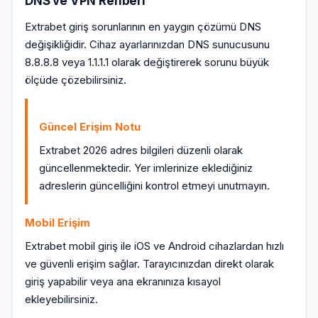
DNS ve VPN Rehberi
Extrabet giriş sorunlarının en yaygın çözümü DNS
değişikliğidir. Cihaz ayarlarınızdan DNS sunucusunu
8.8.8.8 veya 1.1.1.1 olarak değiştirerek sorunu büyük
ölçüde çözebilirsiniz.
Güncel Erişim Notu
Extrabet 2026 adres bilgileri düzenli olarak
güncellenmektedir. Yer imlerinize eklediğiniz
adreslerin güncelliğini kontrol etmeyi unutmayın.
Mobil Erişim
Extrabet mobil giriş ile iOS ve Android cihazlardan hızlı
ve güvenli erişim sağlar. Tarayıcınızdan direkt olarak
giriş yapabilir veya ana ekranınıza kısayol
ekleyebilirsiniz.