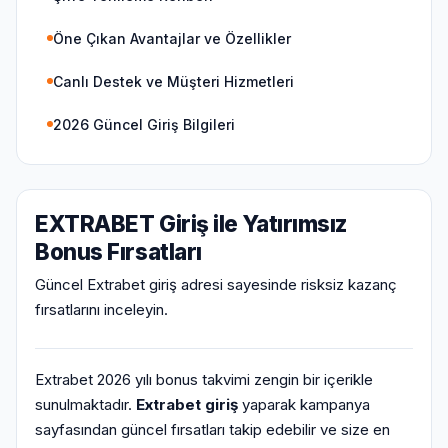
Öne Çıkan Avantajlar ve Özellikler
Canlı Destek ve Müşteri Hizmetleri
2026 Güncel Giriş Bilgileri
EXTRABET Giriş ile Yatırımsız
Bonus Fırsatları
Güncel Extrabet giriş adresi sayesinde risksiz kazanç
fırsatlarını inceleyin.
Extrabet 2026 yılı bonus takvimi zengin bir içerikle
sunulmaktadır.
Extrabet giriş
yaparak kampanya
sayfasından güncel fırsatları takip edebilir ve size en