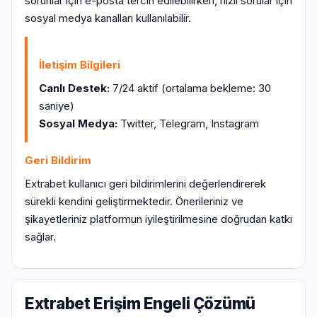
sorunlar için e-posta tercih edilebilirken, hızlı sorular için
sosyal medya kanalları kullanılabilir.
İletişim Bilgileri
Canlı Destek:
7/24 aktif (ortalama bekleme: 30
saniye)
Sosyal Medya:
Twitter, Telegram, Instagram
Geri Bildirim
Extrabet kullanıcı geri bildirimlerini değerlendirerek
sürekli kendini geliştirmektedir. Önerileriniz ve
şikayetleriniz platformun iyileştirilmesine doğrudan katkı
sağlar.
Extrabet Erişim Engeli Çözümü