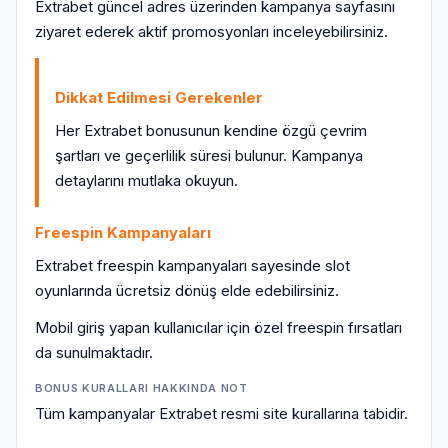
Extrabet güncel adres üzerinden kampanya sayfasını
ziyaret ederek aktif promosyonları inceleyebilirsiniz.
Dikkat Edilmesi Gerekenler
Her Extrabet bonusunun kendine özgü çevrim
şartları ve geçerlilik süresi bulunur. Kampanya
detaylarını mutlaka okuyun.
Freespin Kampanyaları
Extrabet freespin kampanyaları sayesinde slot
oyunlarında ücretsiz dönüş elde edebilirsiniz.
Mobil giriş yapan kullanıcılar için özel freespin fırsatları
da sunulmaktadır.
BONUS KURALLARI HAKKINDA NOT
Tüm kampanyalar Extrabet resmi site kurallarına tabidir.