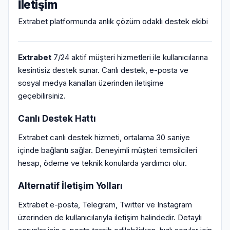
İletişim
Extrabet platformunda anlık çözüm odaklı destek ekibi
Extrabet
7/24 aktif müşteri hizmetleri ile kullanıcılarına
kesintisiz destek sunar. Canlı destek, e-posta ve
sosyal medya kanalları üzerinden iletişime
geçebilirsiniz.
Canlı Destek Hattı
Extrabet canlı destek hizmeti, ortalama 30 saniye
içinde bağlantı sağlar. Deneyimli müşteri temsilcileri
hesap, ödeme ve teknik konularda yardımcı olur.
Alternatif İletişim Yolları
Extrabet e-posta, Telegram, Twitter ve Instagram
üzerinden de kullanıcılarıyla iletişim halindedir. Detaylı