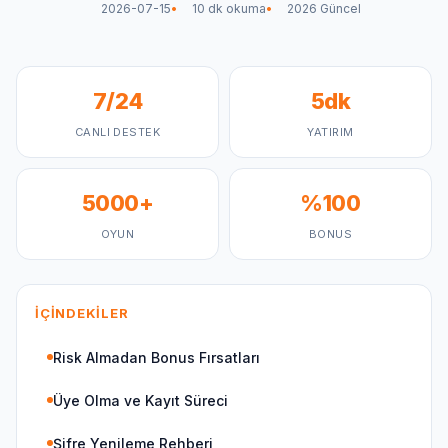
2026-07-15
10 dk okuma
2026 Güncel
7/24
5dk
CANLI DESTEK
YATIRIM
5000+
%100
OYUN
BONUS
İÇINDEKILER
Risk Almadan Bonus Fırsatları
Üye Olma ve Kayıt Süreci
Şifre Yenileme Rehberi