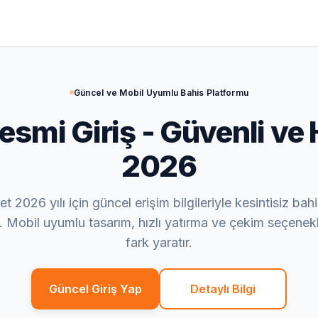
Güncel ve Mobil Uyumlu Bahis Platformu
esmi Giriş - Güvenli ve H
2026
t 2026 yılı için güncel erişim bilgileriyle kesintisiz bah
. Mobil uyumlu tasarım, hızlı yatırma ve çekim seçenekl
fark yaratır.
Güncel Giriş Yap
Detaylı Bilgi