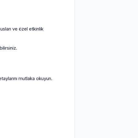
sları ve özel etkinlik
lirsiniz.
taylarını mutlaka okuyun.