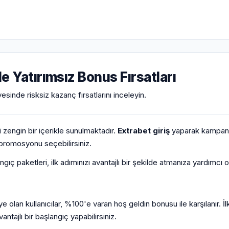
e Yatırımsız Bonus Fırsatları
esinde risksiz kazanç fırsatlarını inceleyin.
 zengin bir içerikle sunulmaktadır.
Extrabet giriş
yaparak kampanya
 promosyonu seçebilirsiniz.
ngıç paketleri, ilk adımınızı avantajlı bir şekilde atmanıza yardımcı o
e olan kullanıcılar, %100'e varan hoş geldin bonusu ile karşılanır. İl
tajlı bir başlangıç yapabilirsiniz.