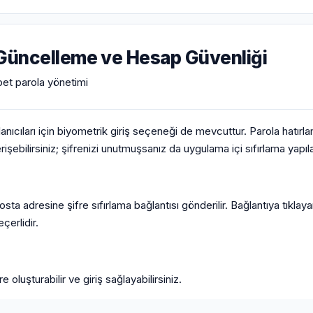
Güncelleme ve Hesap Güvenliği
bet parola yönetimi
lanıcıları için biyometrik giriş seçeneği de mevcuttur. Parola hatı
işebilirsiniz; şifrenizi unutmuşsanız da uygulama içi sıfırlama yapılab
sta adresine şifre sıfırlama bağlantısı gönderilir. Bağlantıya tıklaya
eçerlidir.
 oluşturabilir ve giriş sağlayabilirsiniz.