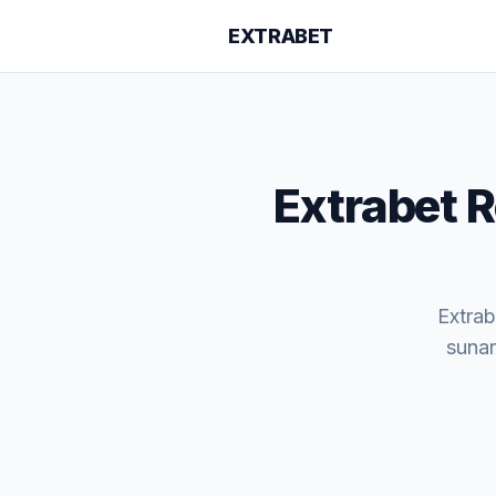
EXTRABET
Extrabet R
Extrabe
sunar