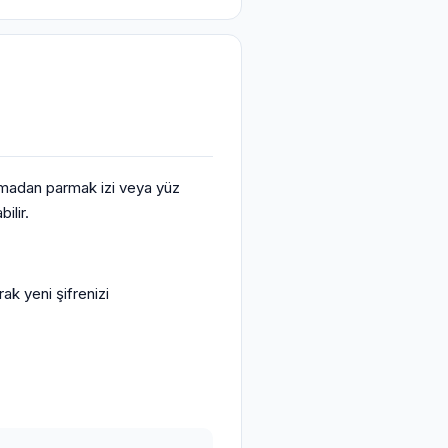
rlamadan parmak izi veya yüz
ilir.
rak yeni şifrenizi