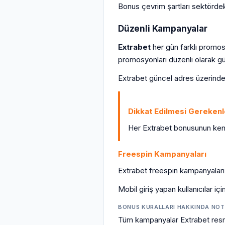
Bonus çevrim şartları sektördeki
Düzenli Kampanyalar
Extrabet
her gün farklı promosy
promosyonları düzenli olarak gü
Extrabet güncel adres üzerinden
Dikkat Edilmesi Gerekenl
Her Extrabet bonusunun kendi
Freespin Kampanyaları
Extrabet freespin kampanyaları 
Mobil giriş yapan kullanıcılar iç
BONUS KURALLARI HAKKINDA NOT
Tüm kampanyalar Extrabet resmi 