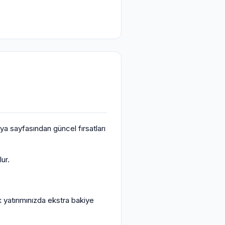
 sayfasından güncel fırsatları
lur.
k yatırımınızda ekstra bakiye