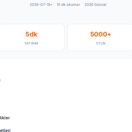
2026-07-15
10 dk okuma
2026 Güncel
5dk
5000+
YATIRIM
OYUN
ı
ikler
etleri