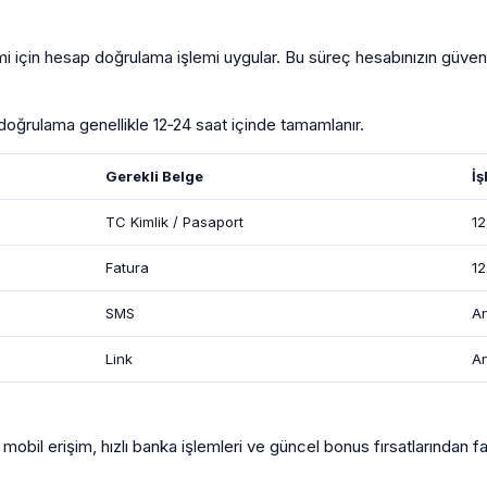
i için hesap doğrulama işlemi uygular. Bu süreç hesabınızın güvenli
 doğrulama genellikle 12‑24 saat içinde tamamlanır.
Gerekli Belge
İş
TC Kimlik / Pasaport
12
Fatura
12
SMS
An
Link
An
; mobil erişim, hızlı banka işlemleri ve güncel bonus fırsatlarından fa