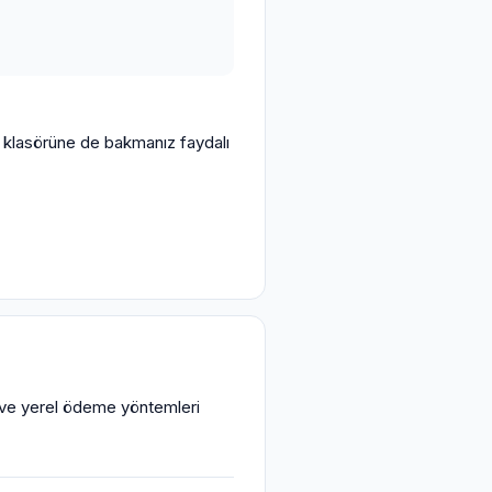
z klasörüne de bakmanız faydalı
mi ve yerel ödeme yöntemleri