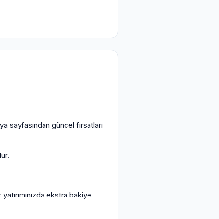
 sayfasından güncel fırsatları
lur.
k yatırımınızda ekstra bakiye