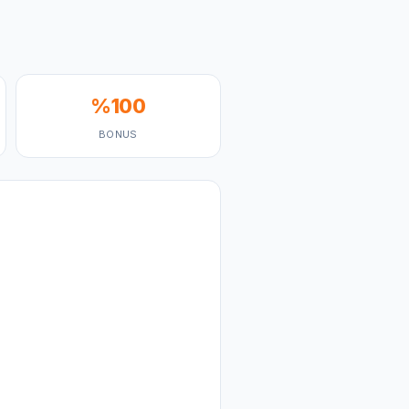
%100
BONUS