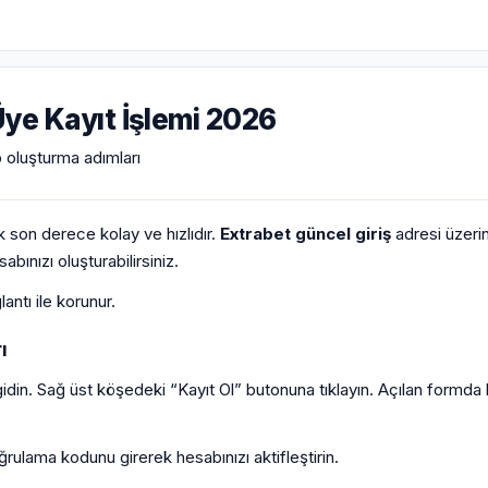
ye Kayıt İşlemi 2026
 oluşturma adımları
 son derece kolay ve hızlıdır.
Extrabet güncel giriş
adresi üzeri
bınızı oluşturabilirsiniz.
lantı ile korunur.
ı
idin. Sağ üst köşedeki “Kayıt Ol” butonuna tıklayın. Açılan formda kiş
ulama kodunu girerek hesabınızı aktifleştirin.