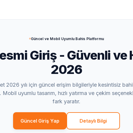
Güncel ve Mobil Uyumlu Bahis Platformu
esmi Giriş - Güvenli ve H
2026
t 2026 yılı için güncel erişim bilgileriyle kesintisiz bah
. Mobil uyumlu tasarım, hızlı yatırma ve çekim seçenekl
fark yaratır.
Güncel Giriş Yap
Detaylı Bilgi