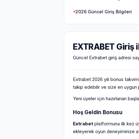
2026 Güncel Giriş Bilgileri
EXTRABET Giriş il
Güncel Extrabet giriş adresi say
Extrabet 2026 yılı bonus takvimi
takip edebilir ve size en uygun
Yeni üyeler için hazırlanan başla
Hoş Geldin Bonusu
Extrabet
platformuna ilk kez üy
ekleyerek oyun deneyiminize avan