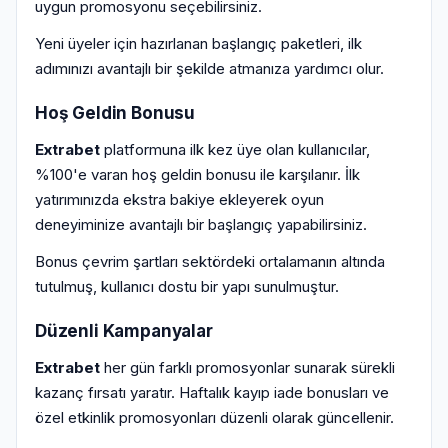
uygun promosyonu seçebilirsiniz.
Yeni üyeler için hazırlanan başlangıç paketleri, ilk
adımınızı avantajlı bir şekilde atmanıza yardımcı olur.
Hoş Geldin Bonusu
Extrabet
platformuna ilk kez üye olan kullanıcılar,
%100'e varan hoş geldin bonusu ile karşılanır. İlk
yatırımınızda ekstra bakiye ekleyerek oyun
deneyiminize avantajlı bir başlangıç yapabilirsiniz.
Bonus çevrim şartları sektördeki ortalamanın altında
tutulmuş, kullanıcı dostu bir yapı sunulmuştur.
Düzenli Kampanyalar
Extrabet
her gün farklı promosyonlar sunarak sürekli
kazanç fırsatı yaratır. Haftalık kayıp iade bonusları ve
özel etkinlik promosyonları düzenli olarak güncellenir.