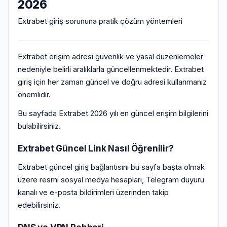
2026
Extrabet giriş sorununa pratik çözüm yöntemleri
Extrabet erişim adresi güvenlik ve yasal düzenlemeler
nedeniyle belirli aralıklarla güncellenmektedir. Extrabet
giriş için her zaman güncel ve doğru adresi kullanmanız
önemlidir.
Bu sayfada Extrabet 2026 yılı en güncel erişim bilgilerini
bulabilirsiniz.
Extrabet Güncel Link Nasıl Öğrenilir?
Extrabet güncel giriş bağlantısını bu sayfa başta olmak
üzere resmi sosyal medya hesapları, Telegram duyuru
kanalı ve e-posta bildirimleri üzerinden takip
edebilirsiniz.