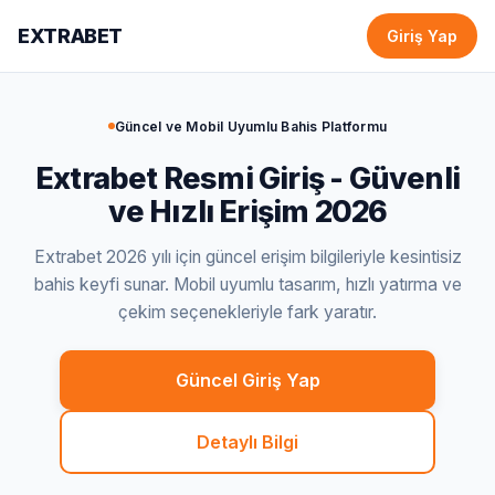
EXTRABET
Giriş Yap
Güncel ve Mobil Uyumlu Bahis Platformu
Extrabet Resmi Giriş - Güvenli
ve Hızlı Erişim 2026
Extrabet 2026 yılı için güncel erişim bilgileriyle kesintisiz
bahis keyfi sunar. Mobil uyumlu tasarım, hızlı yatırma ve
çekim seçenekleriyle fark yaratır.
Güncel Giriş Yap
Detaylı Bilgi