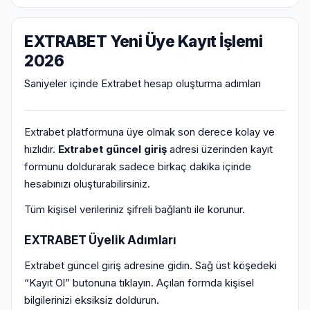
EXTRABET Yeni Üye Kayıt İşlemi
2026
Saniyeler içinde Extrabet hesap oluşturma adımları
Extrabet platformuna üye olmak son derece kolay ve
hızlıdır.
Extrabet güncel giriş
adresi üzerinden kayıt
formunu doldurarak sadece birkaç dakika içinde
hesabınızı oluşturabilirsiniz.
Tüm kişisel verileriniz şifreli bağlantı ile korunur.
EXTRABET Üyelik Adımları
Extrabet güncel giriş adresine gidin. Sağ üst köşedeki
“Kayıt Ol” butonuna tıklayın. Açılan formda kişisel
bilgilerinizi eksiksiz doldurun.