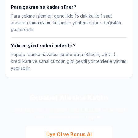
Para çekme ne kadar sürer?
Para çekme işlemleri genellikle 15 dakika ile 1 saat
arasında tamamlanır; kullanılan yönteme göre değişiklik
gösterebilir.
Yatırım yöntemleri nelerdir?
Papara, banka havalesi, kripto para (Bitcoin, USDT),
kredi kartı ve sanal cüzdan gibi çeşitli yöntemlerle yatırım
yapılabilir.
Extrabet Ailesine Katılın
Şimdi kaydolun, hoş geldin bonusunuzu alın ve avantajlı
bahis deneyimini hemen başlatın.
Üye Ol ve Bonus Al