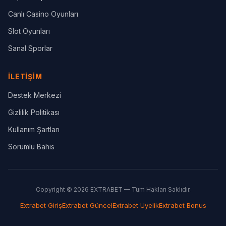
Canlı Casino Oyunları
Slot Oyunları
Sanal Sporlar
İLETIŞIM
Destek Merkezi
Gizlilik Politikası
Kullanım Şartları
Sorumlu Bahis
Copyright © 2026 EXTRABET — Tüm Hakları Saklıdır.
Extrabet Giriş
Extrabet Güncel
Extrabet Üyelik
Extrabet Bonus