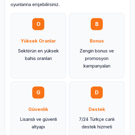
oyunlarına erişebilirsiniz.
O
B
Yüksek Oranlar
Bonus
Sektörün en yüksek
Zengin bonus ve
bahis oranları
promosyon
kampanyaları
G
D
Güvenlik
Destek
Lisanslı ve güvenli
7/24 Türkçe canlı
altyapı
destek hizmeti