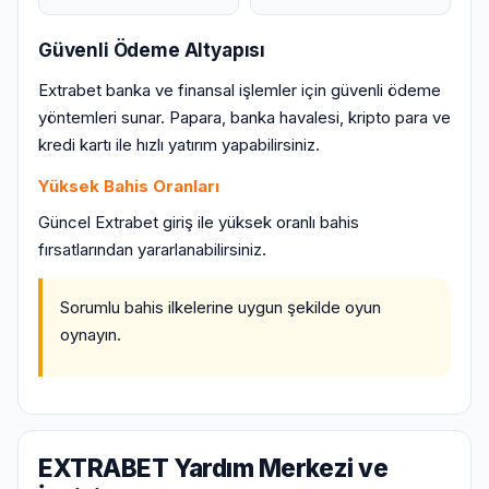
Güvenli Ödeme Altyapısı
Extrabet banka ve finansal işlemler için güvenli ödeme
yöntemleri sunar. Papara, banka havalesi, kripto para ve
kredi kartı ile hızlı yatırım yapabilirsiniz.
Yüksek Bahis Oranları
Güncel Extrabet giriş ile yüksek oranlı bahis
fırsatlarından yararlanabilirsiniz.
Sorumlu bahis ilkelerine uygun şekilde oyun
oynayın.
EXTRABET Yardım Merkezi ve