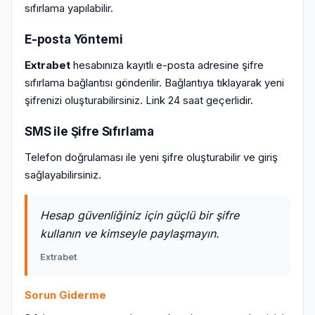
sıfırlama yapılabilir.
E-posta Yöntemi
Extrabet
hesabınıza kayıtlı e-posta adresine şifre
sıfırlama bağlantısı gönderilir. Bağlantıya tıklayarak yeni
şifrenizi oluşturabilirsiniz. Link 24 saat geçerlidir.
SMS ile Şifre Sıfırlama
Telefon doğrulaması ile yeni şifre oluşturabilir ve giriş
sağlayabilirsiniz.
Hesap güvenliğiniz için güçlü bir şifre
kullanın ve kimseyle paylaşmayın.
Extrabet
Sorun Giderme