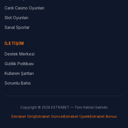
Canlı Casino Oyunları
Slot Oyunları
Sanal Sporlar
İLETIŞIM
Destek Merkezi
Gizlilik Politikası
Kullanım Şartları
Sorumlu Bahis
Copyright © 2026 EXTRABET — Tüm Hakları Saklıdır.
Extrabet Giriş
Extrabet Güncel
Extrabet Üyelik
Extrabet Bonus