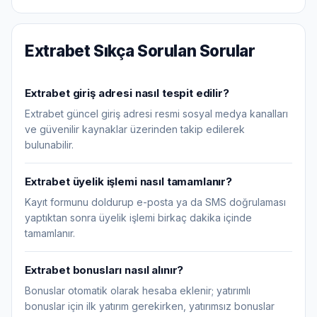
Extrabet Sıkça Sorulan Sorular
Extrabet giriş adresi nasıl tespit edilir?
Extrabet güncel giriş adresi resmi sosyal medya kanalları
ve güvenilir kaynaklar üzerinden takip edilerek
bulunabilir.
Extrabet üyelik işlemi nasıl tamamlanır?
Kayıt formunu doldurup e-posta ya da SMS doğrulaması
yaptıktan sonra üyelik işlemi birkaç dakika içinde
tamamlanır.
Extrabet bonusları nasıl alınır?
Bonuslar otomatik olarak hesaba eklenir; yatırımlı
bonuslar için ilk yatırım gerekirken, yatırımsız bonuslar