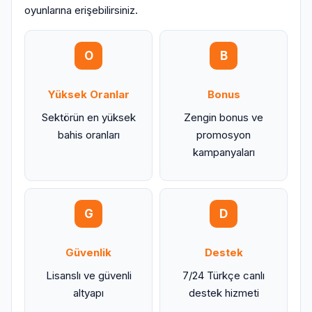
oyunlarına erişebilirsiniz.
O
B
Yüksek Oranlar
Bonus
Sektörün en yüksek
Zengin bonus ve
bahis oranları
promosyon
kampanyaları
G
D
Güvenlik
Destek
Lisanslı ve güvenli
7/24 Türkçe canlı
altyapı
destek hizmeti