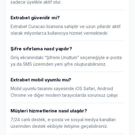
sadece üyelikle aktif olur.
Extrabet güvenilir mi?
Extrabet Curacao lisansına sahiptir ve uzun yıllardır aktif
olarak milyonlarca kullanıcıya hizmet vermektedir.
Şifre sıfırlama nasıl yapılır?
Giriş ekranındaki “Şifremi Unuttum” seçeneğiyle e-posta
ya da SMS üzerinden yeni şifre oluşturabilirsiniz.
Extrabet mobil uyumlu mu?
Mobil uyumlu tasarımı sayesinde iOS Safari, Android
Chrome ve diğer modern tarayıcılarda sorunsuz çalışır.
Müşteri hizmetlerine nasıl ulaşılır?
7/24 canlı destek, e-posta ve sosyal medya kanalları
üzerinden destek ekibiyle iletişime geçebilirsiniz.