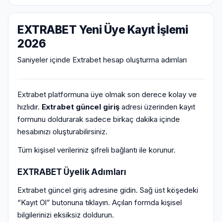
EXTRABET Yeni Üye Kayıt İşlemi
2026
Saniyeler içinde Extrabet hesap oluşturma adımları
Extrabet platformuna üye olmak son derece kolay ve
hızlıdır.
Extrabet güncel giriş
adresi üzerinden kayıt
formunu doldurarak sadece birkaç dakika içinde
hesabınızı oluşturabilirsiniz.
Tüm kişisel verileriniz şifreli bağlantı ile korunur.
EXTRABET Üyelik Adımları
Extrabet güncel giriş adresine gidin. Sağ üst köşedeki
“Kayıt Ol” butonuna tıklayın. Açılan formda kişisel
bilgilerinizi eksiksiz doldurun.