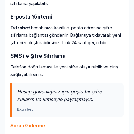
sıfırlama yapılabilir.
E-posta Yöntemi
Extrabet
hesabınıza kayıtlı e-posta adresine şifre
sıfırlama bağlantısı gönderilir. Bağlantıya tıklayarak yeni
şifrenizi oluşturabilirsiniz. Link 24 saat geçerlidir.
SMS ile Şifre Sıfırlama
Telefon doğrulaması ile yeni şifre oluşturabilir ve giriş
sağlayabilirsiniz.
Hesap güvenliğiniz için güçlü bir şifre
kullanın ve kimseyle paylaşmayın.
Extrabet
Sorun Giderme