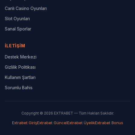
Canlı Casino Oyunları
Slot Oyunları
Sanal Sporlar
İLETIŞIM
Destek Merkezi
Gizlilik Politikası
Kullanım Şartları
Sorumlu Bahis
Copyright © 2026 EXTRABET — Tüm Hakları Saklıdır.
Extrabet Giriş
Extrabet Güncel
Extrabet Üyelik
Extrabet Bonus