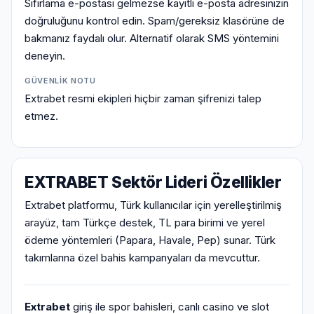
Sıfırlama e-postası gelmezse kayıtlı e-posta adresinizin
doğruluğunu kontrol edin. Spam/gereksiz klasörüne de
bakmanız faydalı olur. Alternatif olarak SMS yöntemini
deneyin.
GÜVENLIK NOTU
Extrabet resmi ekipleri hiçbir zaman şifrenizi talep
etmez.
EXTRABET Sektör Lideri Özellikler
Extrabet platformu, Türk kullanıcılar için yerelleştirilmiş
arayüz, tam Türkçe destek, TL para birimi ve yerel
ödeme yöntemleri (Papara, Havale, Pep) sunar. Türk
takımlarına özel bahis kampanyaları da mevcuttur.
Extrabet
giriş ile spor bahisleri, canlı casino ve slot