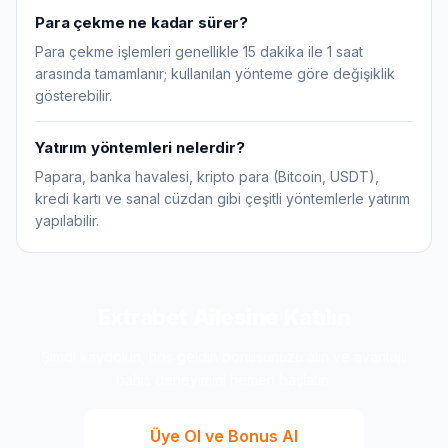
Para çekme ne kadar sürer?
Para çekme işlemleri genellikle 15 dakika ile 1 saat
arasında tamamlanır; kullanılan yönteme göre değişiklik
gösterebilir.
Yatırım yöntemleri nelerdir?
Papara, banka havalesi, kripto para (Bitcoin, USDT),
kredi kartı ve sanal cüzdan gibi çeşitli yöntemlerle yatırım
yapılabilir.
Extrabet Ailesine Katılın
Şimdi kaydolun, hoş geldin bonusunuzu alın ve avantajlı
bahis deneyimini hemen başlatın.
Üye Ol ve Bonus Al