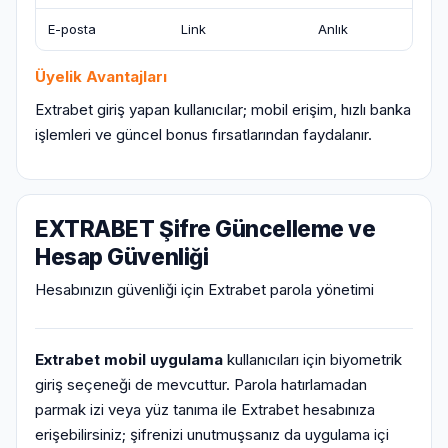
E-posta
Link
Anlık
Üyelik Avantajları
Extrabet giriş yapan kullanıcılar; mobil erişim, hızlı banka
işlemleri ve güncel bonus fırsatlarından faydalanır.
EXTRABET Şifre Güncelleme ve
Hesap Güvenliği
Hesabınızın güvenliği için Extrabet parola yönetimi
Extrabet mobil uygulama
kullanıcıları için biyometrik
giriş seçeneği de mevcuttur. Parola hatırlamadan
parmak izi veya yüz tanıma ile Extrabet hesabınıza
erişebilirsiniz; şifrenizi unutmuşsanız da uygulama içi