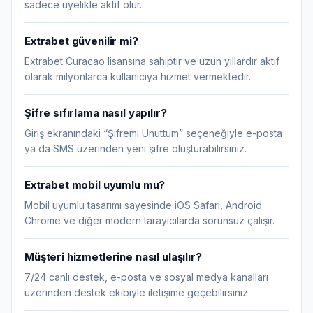
sadece üyelikle aktif olur.
Extrabet güvenilir mi?
Extrabet Curacao lisansına sahiptir ve uzun yıllardır aktif
olarak milyonlarca kullanıcıya hizmet vermektedir.
Şifre sıfırlama nasıl yapılır?
Giriş ekranındaki “Şifremi Unuttum” seçeneğiyle e-posta
ya da SMS üzerinden yeni şifre oluşturabilirsiniz.
Extrabet mobil uyumlu mu?
Mobil uyumlu tasarımı sayesinde iOS Safari, Android
Chrome ve diğer modern tarayıcılarda sorunsuz çalışır.
Müşteri hizmetlerine nasıl ulaşılır?
7/24 canlı destek, e-posta ve sosyal medya kanalları
üzerinden destek ekibiyle iletişime geçebilirsiniz.