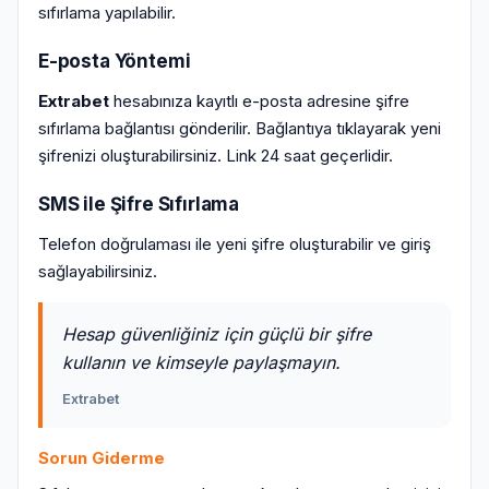
sıfırlama yapılabilir.
E-posta Yöntemi
Extrabet
hesabınıza kayıtlı e-posta adresine şifre
sıfırlama bağlantısı gönderilir. Bağlantıya tıklayarak yeni
şifrenizi oluşturabilirsiniz. Link 24 saat geçerlidir.
SMS ile Şifre Sıfırlama
Telefon doğrulaması ile yeni şifre oluşturabilir ve giriş
sağlayabilirsiniz.
Hesap güvenliğiniz için güçlü bir şifre
kullanın ve kimseyle paylaşmayın.
Extrabet
Sorun Giderme