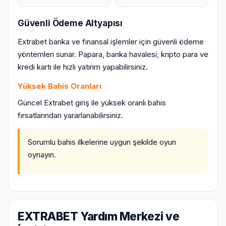
Güvenli Ödeme Altyapısı
Extrabet banka ve finansal işlemler için güvenli ödeme
yöntemleri sunar. Papara, banka havalesi, kripto para ve
kredi kartı ile hızlı yatırım yapabilirsiniz.
Yüksek Bahis Oranları
Güncel Extrabet giriş ile yüksek oranlı bahis
fırsatlarından yararlanabilirsiniz.
Sorumlu bahis ilkelerine uygun şekilde oyun
oynayın.
EXTRABET Yardım Merkezi ve