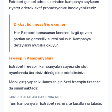
Extrabet güncel adres üzerinden kampanya sayfasını
ziyaret ederek aktif promosyonları inceleyebilirsiniz.
Dikkat Edilmesi Gerekenler
Her Extrabet bonusunun kendine özgü çevrim
şartları ve geçerlilik süresi bulunur. Kampanya
detaylarını mutlaka okuyun.
Freespin Kampanyaları
Extrabet freespin kampanyaları sayesinde slot
oyunlarında ücretsiz dönüş elde edebilirsiniz.
Mobil giriş yapan kullanıcılar için özel freespin fırsatları
da sunulmaktadır.
BONUS KURALLARI HAKKINDA NOT
Tüm kampanyalar Extrabet resmi site kurallarına tabidir.