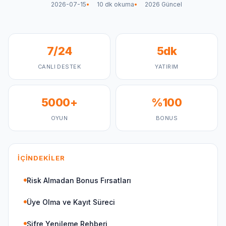
2026-07-15
10 dk okuma
2026 Güncel
7/24
5dk
CANLI DESTEK
YATIRIM
5000+
%100
OYUN
BONUS
İÇINDEKILER
Risk Almadan Bonus Fırsatları
Üye Olma ve Kayıt Süreci
Şifre Yenileme Rehberi