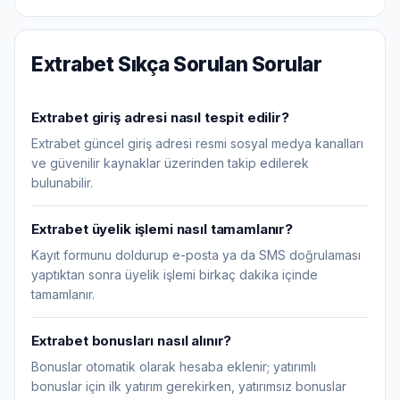
Extrabet Sıkça Sorulan Sorular
Extrabet giriş adresi nasıl tespit edilir?
Extrabet güncel giriş adresi resmi sosyal medya kanalları
ve güvenilir kaynaklar üzerinden takip edilerek
bulunabilir.
Extrabet üyelik işlemi nasıl tamamlanır?
Kayıt formunu doldurup e-posta ya da SMS doğrulaması
yaptıktan sonra üyelik işlemi birkaç dakika içinde
tamamlanır.
Extrabet bonusları nasıl alınır?
Bonuslar otomatik olarak hesaba eklenir; yatırımlı
bonuslar için ilk yatırım gerekirken, yatırımsız bonuslar