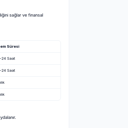
ğini sağlar ve finansal
lem Süresi
-24 Saat
-24 Saat
lık
lık
ydalanır.