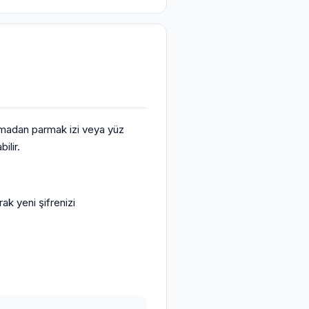
rlamadan parmak izi veya yüz
ilir.
rak yeni şifrenizi