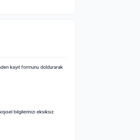
nden kayıt formunu doldurarak
isel bilgilerinizi eksiksiz