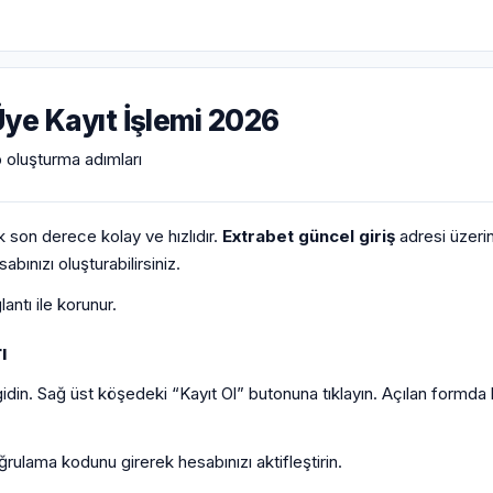
ye Kayıt İşlemi 2026
 oluşturma adımları
 son derece kolay ve hızlıdır.
Extrabet güncel giriş
adresi üzeri
bınızı oluşturabilirsiniz.
lantı ile korunur.
ı
idin. Sağ üst köşedeki “Kayıt Ol” butonuna tıklayın. Açılan formda kiş
ulama kodunu girerek hesabınızı aktifleştirin.