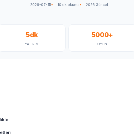
2026-07-15
10 dk okuma
2026 Güncel
5dk
5000+
YATIRIM
OYUN
ı
ikler
etleri