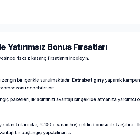
e Yatırımsız Bonus Fırsatları
esinde risksiz kazanç fırsatlarını inceleyin.
 zengin bir içerikle sunulmaktadır.
Extrabet giriş
yaparak kampanya
 promosyonu seçebilirsiniz.
ngıç paketleri, ilk adımınızı avantajlı bir şekilde atmanıza yardımcı o
e olan kullanıcılar, %100'e varan hoş geldin bonusu ile karşılanır. İl
tajlı bir başlangıç yapabilirsiniz.