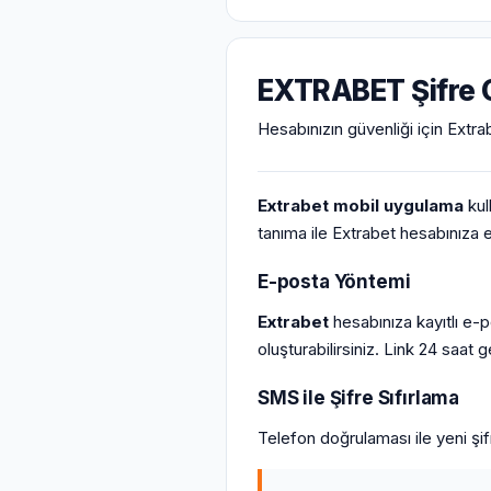
EXTRABET Şifre 
Hesabınızın güvenliği için Extra
Extrabet mobil uygulama
kul
tanıma ile Extrabet hesabınıza er
E-posta Yöntemi
Extrabet
hesabınıza kayıtlı e-po
oluşturabilirsiniz. Link 24 saat g
SMS ile Şifre Sıfırlama
Telefon doğrulaması ile yeni şifre