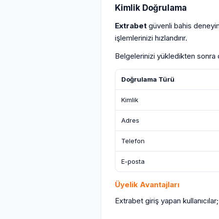
Kimlik Doğrulama
Extrabet
güvenli bahis deneyim
işlemlerinizi hızlandırır.
Belgelerinizi yükledikten sonra
Doğrulama Türü
Kimlik
Adres
Telefon
E-posta
Üyelik Avantajları
Extrabet giriş yapan kullanıcılar