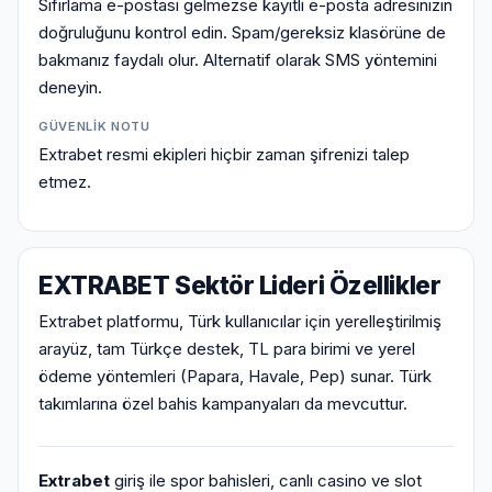
Sıfırlama e-postası gelmezse kayıtlı e-posta adresinizin
doğruluğunu kontrol edin. Spam/gereksiz klasörüne de
bakmanız faydalı olur. Alternatif olarak SMS yöntemini
deneyin.
GÜVENLIK NOTU
Extrabet resmi ekipleri hiçbir zaman şifrenizi talep
etmez.
EXTRABET Sektör Lideri Özellikler
Extrabet platformu, Türk kullanıcılar için yerelleştirilmiş
arayüz, tam Türkçe destek, TL para birimi ve yerel
ödeme yöntemleri (Papara, Havale, Pep) sunar. Türk
takımlarına özel bahis kampanyaları da mevcuttur.
Extrabet
giriş ile spor bahisleri, canlı casino ve slot