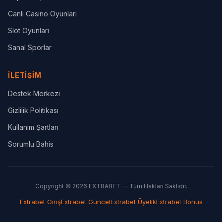
Canlı Casino Oyunları
Slot Oyunları
Sanal Sporlar
İLETIŞIM
Destek Merkezi
Gizlilik Politikası
Kullanım Şartları
Sorumlu Bahis
Copyright © 2026 EXTRABET — Tüm Hakları Saklıdır.
Extrabet Giriş
Extrabet Güncel
Extrabet Üyelik
Extrabet Bonus