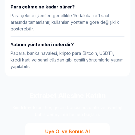
Para çekme ne kadar sürer?
Para çekme işlemleri genellikle 15 dakika ile 1 saat
arasında tamamlanır; kullanılan yönteme göre değişiklik
gösterebilir.
Yatırım yöntemleri nelerdir?
Papara, banka havalesi, kripto para (Bitcoin, USDT),
kredi kartı ve sanal cüzdan gibi çeşitli yöntemlerle yatırım
yapılabilir.
Extrabet Ailesine Katılın
Şimdi kaydolun, hoş geldin bonusunuzu alın ve avantajlı
bahis deneyimini hemen başlatın.
Üye Ol ve Bonus Al