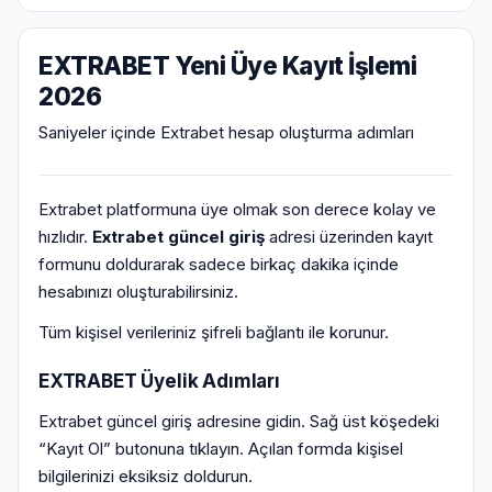
EXTRABET Yeni Üye Kayıt İşlemi
2026
Saniyeler içinde Extrabet hesap oluşturma adımları
Extrabet platformuna üye olmak son derece kolay ve
hızlıdır.
Extrabet güncel giriş
adresi üzerinden kayıt
formunu doldurarak sadece birkaç dakika içinde
hesabınızı oluşturabilirsiniz.
Tüm kişisel verileriniz şifreli bağlantı ile korunur.
EXTRABET Üyelik Adımları
Extrabet güncel giriş adresine gidin. Sağ üst köşedeki
“Kayıt Ol” butonuna tıklayın. Açılan formda kişisel
bilgilerinizi eksiksiz doldurun.