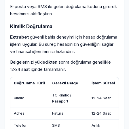
E-posta veya SMS ile gelen doğrulama kodunu girerek
hesabınızı aktifleştirin.
Kimlik Doğrulama
Extrabet
güvenli bahis deneyimi için hesap doğrulama
işlemi uygular. Bu süreç hesabınızın güvenliğini sağlar
ve finansal işlemlerinizi hızlandırır.
Belgelerinizi yükledikten sonra doğrulama genellikle
12‑24 saat içinde tamamlanır.
Doğrulama Türü
Gerekli Belge
İşlem Süresi
TC Kimlik /
Kimlik
12-24 Saat
Pasaport
Adres
Fatura
12-24 Saat
Telefon
SMS
Anlık