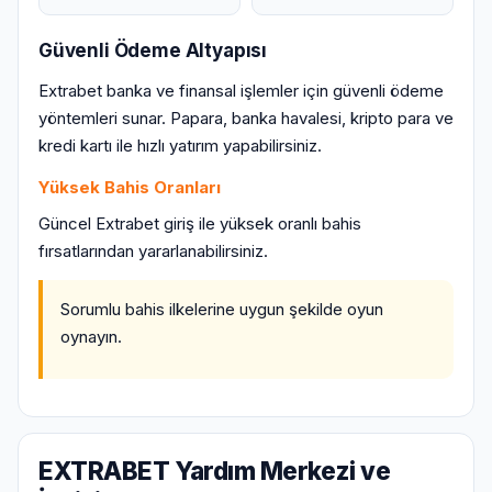
Güvenli Ödeme Altyapısı
Extrabet banka ve finansal işlemler için güvenli ödeme
yöntemleri sunar. Papara, banka havalesi, kripto para ve
kredi kartı ile hızlı yatırım yapabilirsiniz.
Yüksek Bahis Oranları
Güncel Extrabet giriş ile yüksek oranlı bahis
fırsatlarından yararlanabilirsiniz.
Sorumlu bahis ilkelerine uygun şekilde oyun
oynayın.
EXTRABET Yardım Merkezi ve