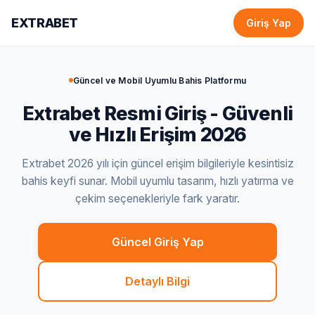
EXTRABET
Giriş Yap
Güncel ve Mobil Uyumlu Bahis Platformu
Extrabet Resmi Giriş - Güvenli
ve Hızlı Erişim 2026
Extrabet 2026 yılı için güncel erişim bilgileriyle kesintisiz
bahis keyfi sunar. Mobil uyumlu tasarım, hızlı yatırma ve
çekim seçenekleriyle fark yaratır.
Güncel Giriş Yap
Detaylı Bilgi