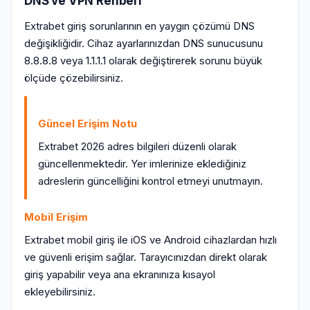
DNS ve VPN Rehberi
Extrabet giriş sorunlarının en yaygın çözümü DNS
değişikliğidir. Cihaz ayarlarınızdan DNS sunucusunu
8.8.8.8 veya 1.1.1.1 olarak değiştirerek sorunu büyük
ölçüde çözebilirsiniz.
Güncel Erişim Notu
Extrabet 2026 adres bilgileri düzenli olarak
güncellenmektedir. Yer imlerinize eklediğiniz
adreslerin güncelliğini kontrol etmeyi unutmayın.
Mobil Erişim
Extrabet mobil giriş ile iOS ve Android cihazlardan hızlı
ve güvenli erişim sağlar. Tarayıcınızdan direkt olarak
giriş yapabilir veya ana ekranınıza kısayol
ekleyebilirsiniz.