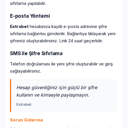
sıfırlama yapılabilir.
E-posta Yöntemi
Extrabet
hesabınıza kayıtlı e-posta adresine şifre
sıfırlama bağlantısı gönderilir. Bağlantıya tıklayarak yeni
şifrenizi oluşturabilirsiniz. Link 24 saat geçerlidir.
SMS ile Şifre Sıfırlama
Telefon doğrulaması ile yeni şifre oluşturabilir ve giriş
sağlayabilirsiniz.
Hesap güvenliğiniz için güçlü bir şifre
kullanın ve kimseyle paylaşmayın.
Extrabet
Sorun Giderme