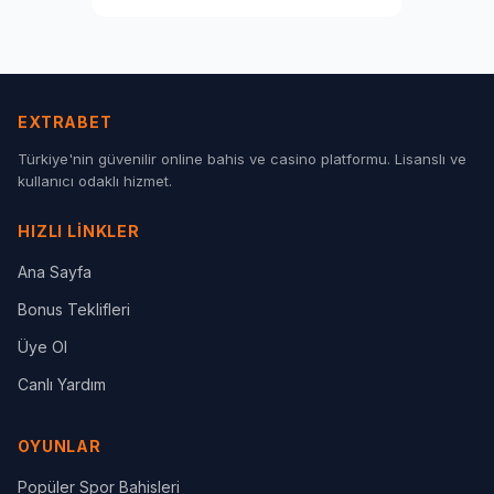
EXTRABET
Türkiye'nin güvenilir online bahis ve casino platformu. Lisanslı ve
kullanıcı odaklı hizmet.
HIZLI LINKLER
Ana Sayfa
Bonus Teklifleri
Üye Ol
Canlı Yardım
OYUNLAR
Popüler Spor Bahisleri