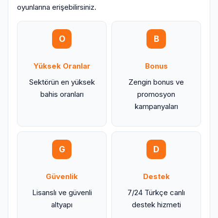
oyunlarına erişebilirsiniz.
O
B
Yüksek Oranlar
Bonus
Sektörün en yüksek
Zengin bonus ve
bahis oranları
promosyon
kampanyaları
G
D
Güvenlik
Destek
Lisanslı ve güvenli
7/24 Türkçe canlı
altyapı
destek hizmeti