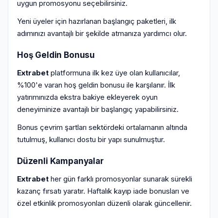
uygun promosyonu seçebilirsiniz.
Yeni üyeler için hazırlanan başlangıç paketleri, ilk
adımınızı avantajlı bir şekilde atmanıza yardımcı olur.
Hoş Geldin Bonusu
Extrabet
platformuna ilk kez üye olan kullanıcılar,
%100'e varan hoş geldin bonusu ile karşılanır. İlk
yatırımınızda ekstra bakiye ekleyerek oyun
deneyiminize avantajlı bir başlangıç yapabilirsiniz.
Bonus çevrim şartları sektördeki ortalamanın altında
tutulmuş, kullanıcı dostu bir yapı sunulmuştur.
Düzenli Kampanyalar
Extrabet
her gün farklı promosyonlar sunarak sürekli
kazanç fırsatı yaratır. Haftalık kayıp iade bonusları ve
özel etkinlik promosyonları düzenli olarak güncellenir.