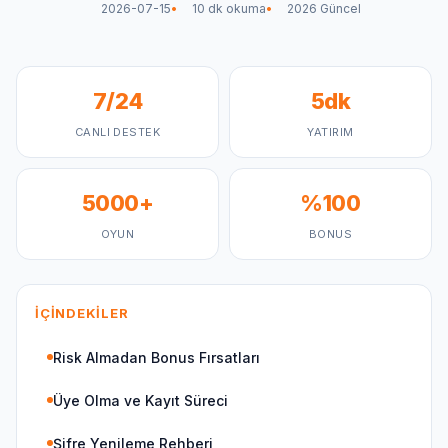
2026-07-15
10 dk okuma
2026 Güncel
7/24
5dk
CANLI DESTEK
YATIRIM
5000+
%100
OYUN
BONUS
İÇINDEKILER
Risk Almadan Bonus Fırsatları
Üye Olma ve Kayıt Süreci
Şifre Yenileme Rehberi