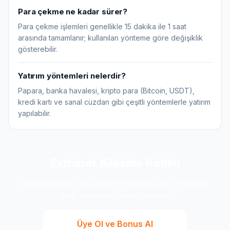
Para çekme ne kadar sürer?
Para çekme işlemleri genellikle 15 dakika ile 1 saat
arasında tamamlanır; kullanılan yönteme göre değişiklik
gösterebilir.
Yatırım yöntemleri nelerdir?
Papara, banka havalesi, kripto para (Bitcoin, USDT),
kredi kartı ve sanal cüzdan gibi çeşitli yöntemlerle yatırım
yapılabilir.
Extrabet Ailesine Katılın
Şimdi kaydolun, hoş geldin bonusunuzu alın ve avantajlı
bahis deneyimini hemen başlatın.
Üye Ol ve Bonus Al