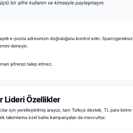
üçlü bir şifre kullanın ve kimseyle paylaşmayın.
ayıtlı e-posta adresinizin doğruluğunu kontrol edin. Spam/gereksi
temini deneyin.
aman şifrenizi talep etmez.
Lideri Özellikler
cılar için yerelleştirilmiş arayüz, tam Türkçe destek, TL para biri
rk takımlarına özel bahis kampanyaları da mevcuttur.