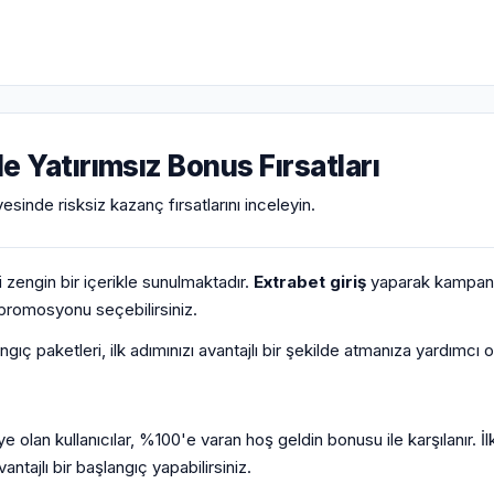
e Yatırımsız Bonus Fırsatları
esinde risksiz kazanç fırsatlarını inceleyin.
 zengin bir içerikle sunulmaktadır.
Extrabet giriş
yaparak kampanya
 promosyonu seçebilirsiniz.
ngıç paketleri, ilk adımınızı avantajlı bir şekilde atmanıza yardımcı o
e olan kullanıcılar, %100'e varan hoş geldin bonusu ile karşılanır. İl
tajlı bir başlangıç yapabilirsiniz.