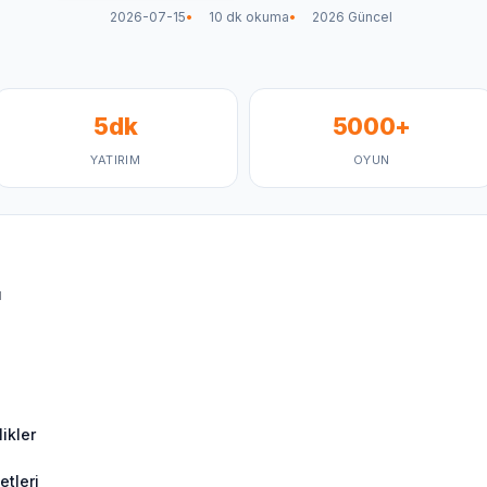
2026-07-15
10 dk okuma
2026 Güncel
5dk
5000+
YATIRIM
OYUN
ı
ikler
etleri