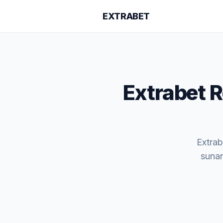
EXTRABET
Extrabet R
Extrabe
sunar