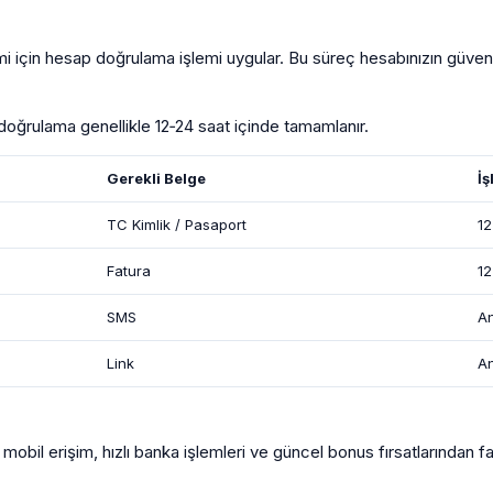
i için hesap doğrulama işlemi uygular. Bu süreç hesabınızın güvenli
 doğrulama genellikle 12‑24 saat içinde tamamlanır.
Gerekli Belge
İş
TC Kimlik / Pasaport
12
Fatura
12
SMS
An
Link
An
; mobil erişim, hızlı banka işlemleri ve güncel bonus fırsatlarından fa