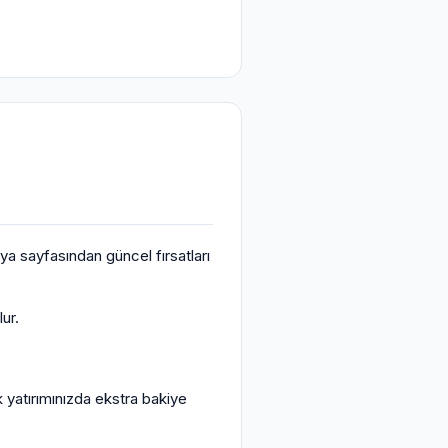
 sayfasından güncel fırsatları
lur.
k yatırımınızda ekstra bakiye